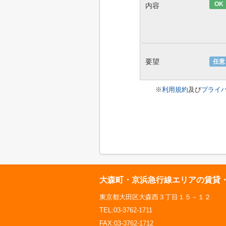
OK
内容
要望
任意
※
利用規約
及び
プライ
大森町・京浜急行線エリアの賃貸
東京都大田区大森西３丁目１５－１２
TEL:03-3762-1711
FAX:03-3762-1712