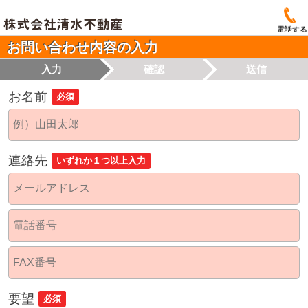
電話する
お問い合わせ内容の入力
入力
確認
送信
お名前
必須
連絡先
いずれか１つ以上入力
要望
必須