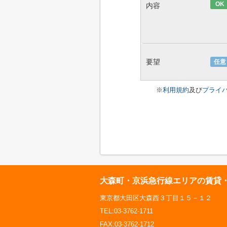
OK
内容
要望
任意
※
利用規約
及び
プライ
大森町・京浜急行線エリアの賃貸
東京都大田区大森西３丁目１５－１２
TEL:03-3762-1711
FAX:03-3762-1712