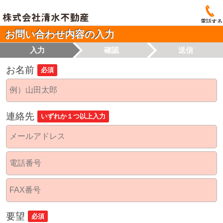
電話する
お問い合わせ内容の入力
入力
確認
送信
お名前
必須
連絡先
いずれか１つ以上入力
要望
必須