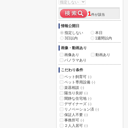
1
件が該当
情報公開日
指定しない
本日
3日以内
1週間以内
画像・動画あり
画像あり
動画あり
パノラマあり
こだわり条件
ペット飼育可
(-)
ペット専用設備
(-)
楽器相談
(-)
陽当り良好
(-)
閑静な住宅地
(-)
デザイナーズ
(-)
リノベーション済
(-)
保証人不要
(-)
事務所可
(-)
２人入居可
(-)