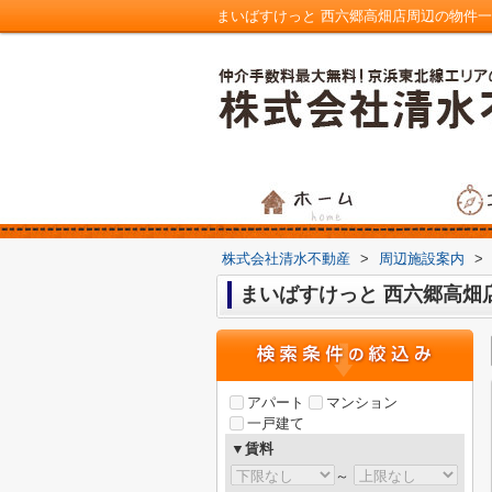
株式会社清水不動産
>
周辺施設案内
>
まいばすけっと 西六郷高畑
アパート
マンション
一戸建て
▼賃料
～