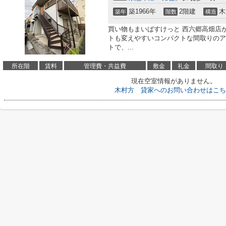
築1966年
2階建
木
築年
階数
構造
買い物もまいばすけっと 西六郷高畑店が
トも変えやすいコンパクトな間取りのア
トで、...
所在階
賃料
管理費・共益費
敷金
礼金
間取り
現在空室情報がありません。
木村方 貸家へのお問い合わせはこち