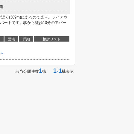
造
近く(389m)にあるので楽々。レイアウ
パートです。駅から徒歩10分のアパー
面積
詳細
検討リスト
ら
1
1-1
該当公開件数
棟
棟表示