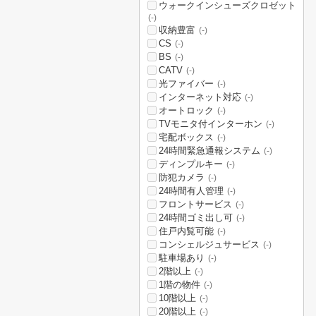
ウォークインシューズクロゼット
(-)
収納豊富
(-)
CS
(-)
BS
(-)
CATV
(-)
光ファイバー
(-)
インターネット対応
(-)
オートロック
(-)
TVモニタ付インターホン
(-)
宅配ボックス
(-)
24時間緊急通報システム
(-)
ディンプルキー
(-)
防犯カメラ
(-)
24時間有人管理
(-)
フロントサービス
(-)
24時間ゴミ出し可
(-)
住戸内覧可能
(-)
コンシェルジュサービス
(-)
駐車場あり
(-)
2階以上
(-)
1階の物件
(-)
10階以上
(-)
20階以上
(-)