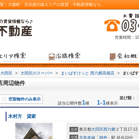
まいばすけっと 西六郷高畑店周辺の物件一覧｜大森町・京浜急行線エリアの賃貸・不動産情報なら株式会社清水不動産
営業時間：10
大田区
>
大田区のスーパー
>
まいばすけっと 西六郷高畑店
>
まいばす
店周辺物件
並び順：
空室物件のみ表示
1
1-1
該当公開件数
棟
棟表示
木村方 貸家
東京都
大田区
西六郷
２丁目17-13
住所
交通
京急本線
「
雑色
」駅 徒歩10分