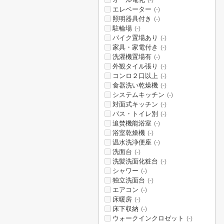
(-)
エレベーター
(-)
照明器具付き
(-)
駐輪場
(-)
バイク置場あり
(-)
家具・家電付き
(-)
洗濯機置場有
(-)
外観タイル張り
(-)
コンロ２口以上
(-)
食器洗い乾燥機
(-)
システムキッチン
(-)
対面式キッチン
(-)
バス・トイレ別
(-)
追焚機能浴室
(-)
浴室乾燥機
(-)
温水洗浄便座
(-)
洗面台
(-)
洗髪洗面化粧台
(-)
シャワー
(-)
独立洗面台
(-)
エアコン
(-)
床暖房
(-)
床下収納
(-)
ウォークインクロゼット
(-)