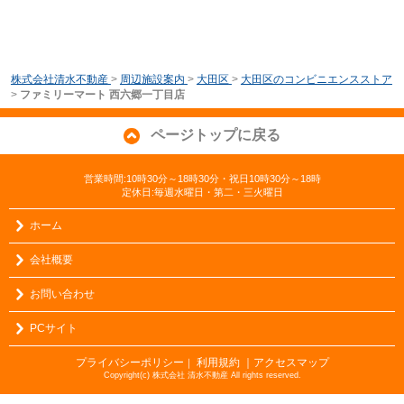
株式会社清水不動産
>
周辺施設案内
>
大田区
>
大田区のコンビニエンスストア
>
ファミリーマート 西六郷一丁目店
ページトップに戻る
営業時間:10時30分～18時30分・祝日10時30分～18時
定休日:毎週水曜日・第二・三火曜日
ホーム
会社概要
お問い合わせ
PCサイト
プライバシーポリシー
利用規約
｜アクセスマップ
｜
Copyright(c) 株式会社 清水不動産 All rights reserved.