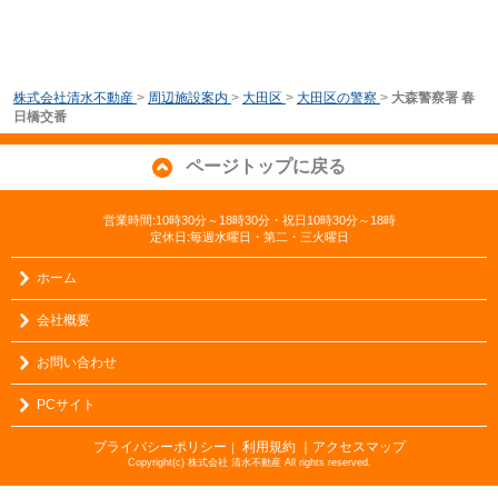
株式会社清水不動産
>
周辺施設案内
>
大田区
>
大田区の警察
>
大森警察署 春
日橋交番
ページトップに戻る
営業時間:10時30分～18時30分・祝日10時30分～18時
定休日:毎週水曜日・第二・三火曜日
ホーム
会社概要
お問い合わせ
PCサイト
プライバシーポリシー
利用規約
｜アクセスマップ
｜
Copyright(c) 株式会社 清水不動産 All rights reserved.