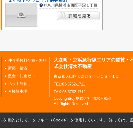
神奈川県横浜市西区平沼１丁目
大森町・京浜急行線エリアの賃貸・
仲介手数料半額～無料
式会社清水不動産
新築・築浅
敷金・礼金ゼロ
東京都大田区大森西３丁目１５－１２
ペット飼育可
TEL:03-3762-1711
月極駐車場
FAX:03-3762-1712
Copyright(c) 株式会社 清水不動産
All Rights Reserved.
を目的として、クッキー（Cookie）を使用しています。
詳しくは、