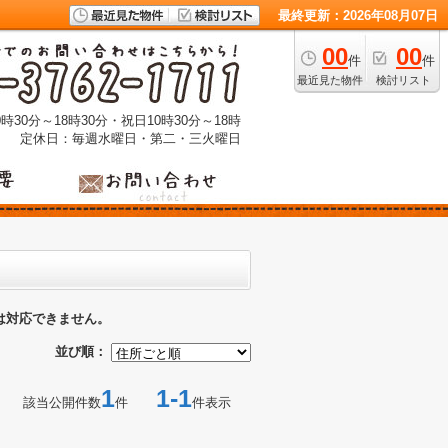
最終更新：2026年08月07日
00
00
件
件
最近見た物件
検討リスト
時30分～18時30分・祝日10時30分～18時
定休日：毎週水曜日・第二・三火曜日
は対応できません。
並び順：
1
1-1
該当公開件数
件
件表示