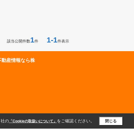
1
1-1
該当公開件数
件
件表示
不動産情報なら株
当社の
をご確認ください。
閉じる
「Cookieの取扱いについて」