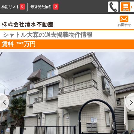
0
0
検討リスト
最近見た物件
お問合せ
シャトル大森の過去掲載物件情報
賃料
***
万円