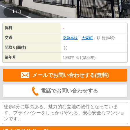
1 / 3
賃料
-
交通
京急本線
「
大森町
」駅 徒歩4分
間取り(面積)
-(-)
築年月
1993年 4月(築33年)
メールでお問い合わせする(無料)
電話でお問い合わせする
徒歩4分に駅のある、魅力的な立地の物件となっていま
す。プライバシーをしっかり守れる、安心安全なマンショ
ンです。