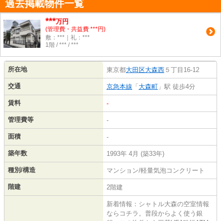
過去掲載物件一覧
***
万円
(管理費・共益費 ***円)
敷：***｜礼：***
1階 / *** / ***
所在地
東京都
大田区
大森西
５丁目16-12
交通
京急本線
「
大森町
」駅 徒歩4分
賃料
-
管理費等
-
面積
-
築年数
1993年 4月 (築33年)
種別/構造
マンション/軽量気泡コンクリート
階建
2階建
新着情報：シャトル大森の空室情報
ならコチラ。普段からよく使う銀