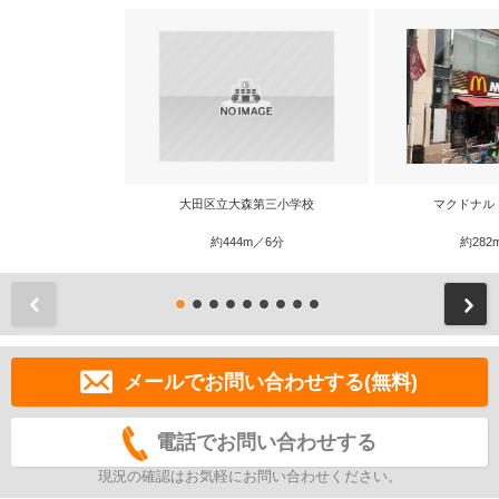
大田区立大森第三小学校
マクドナル
約444m／6分
約282
前
メールでお問い合わせする(無料)
電話でお問い合わせする
現況の確認はお気軽にお問い合わせください。