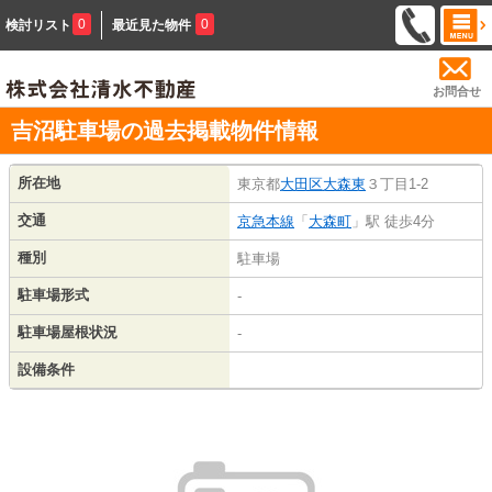
0
0
検討リスト
最近見た物件
お問合せ
吉沼駐車場の過去掲載物件情報
所在地
東京都
大田区
大森東
３丁目1-2
交通
京急本線
「
大森町
」駅 徒歩4分
種別
駐車場
駐車場形式
-
駐車場屋根状況
-
設備条件