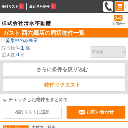
0
0
検討リスト
最近見た物件
お問合せ
ガスト 西六郷店の周辺物件一覧
募集中のみ表示
1
該当物件
棟
0
空き数
件
さらに条件を絞り込む
物件リクエスト
チェックした物件をまとめて
検討リストに追加
お問い合わせ
木村方 貸家
賃貸｜アパート