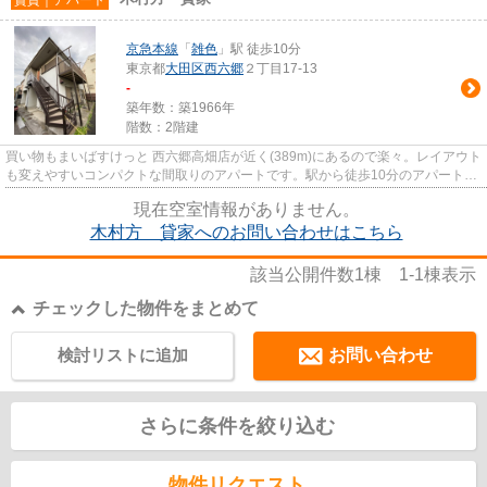
京急本線
「
雑色
」駅 徒歩10分
東京都
大田区
西六郷
２丁目17-13
-
築年数：築1966年
階数：2階建
買い物もまいばすけっと 西六郷高畑店が近く(389m)にあるので楽々。レイアウト
も変えやすいコンパクトな間取りのアパートです。駅から徒歩10分のアパート
で、電車での通勤も十分便利な...
現在空室情報がありません。
木村方 貸家へのお問い合わせはこちら
該当公開件数
1
棟
1-1
棟表示
チェックした物件をまとめて
検討リストに追加
お問い合わせ
さらに条件を絞り込む
物件リクエスト