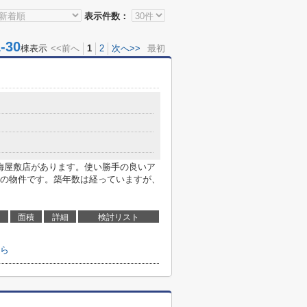
表示件数：
30
棟表示
<<前へ
1
2
次へ>>
最初
ア梅屋敷店があります。使い勝手の良いア
の物件です。築年数は経っていますが、
面積
詳細
検討リスト
ら