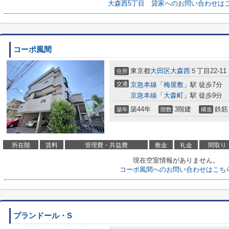
大森西5丁目 貸家へのお問い合わせは
コーポ風間
東京都
大田区
大森西
５丁目22-11
住所
交通
京急本線
「
梅屋敷
」駅 徒歩7分
京急本線
「
大森町
」駅 徒歩9分
築44年
3階建
鉄筋
築年
階数
構造
所在階
賃料
管理費・共益費
敷金
礼金
間取り
現在空室情報がありません。
コーポ風間へのお問い合わせはこち
プランドール・S