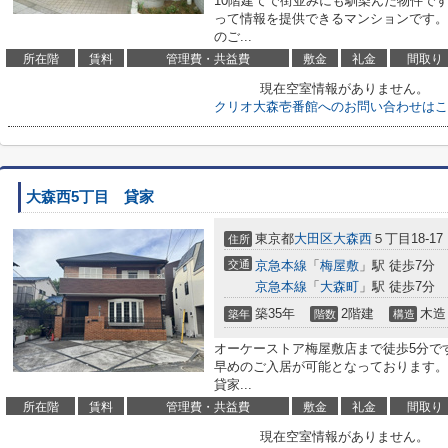
10階建てで街並みにも馴染んだ物件で
って情報を提供できるマンションです。
のご...
所在階
賃料
管理費・共益費
敷金
礼金
間取り
現在空室情報がありません。
クリオ大森壱番館へのお問い合わせはこ
大森西5丁目 貸家
東京都
大田区
大森西
５丁目18-17
住所
交通
京急本線
「
梅屋敷
」駅 徒歩7分
京急本線
「
大森町
」駅 徒歩7分
築35年
2階建
木造
築年
階数
構造
オーケーストア梅屋敷店まで徒歩5分で
早めのご入居が可能となっております
貸家...
所在階
賃料
管理費・共益費
敷金
礼金
間取り
現在空室情報がありません。