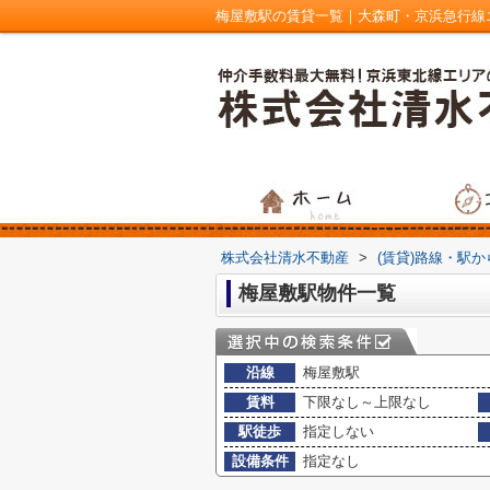
梅屋敷駅の賃貸一覧｜大森町・京浜急行線
株式会社清水不動産
>
(賃貸)路線・駅
梅屋敷駅物件一覧
沿線
梅屋敷駅
賃料
下限なし～上限なし
駅徒歩
指定しない
設備条件
指定なし