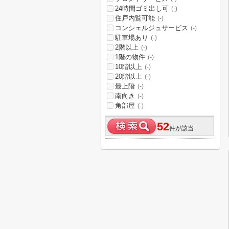
24時間ゴミ出し可
(-)
住戸内覧可能
(-)
コンシェルジュサービス
(-)
駐車場あり
(-)
2階以上
(-)
1階の物件
(-)
10階以上
(-)
20階以上
(-)
最上階
(-)
南向き
(-)
角部屋
(-)
52
件が該当