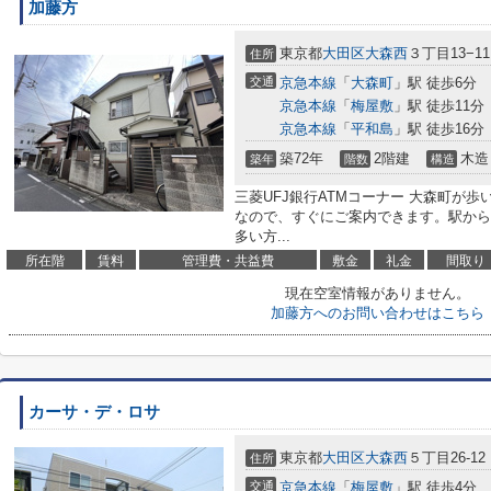
加藤方
東京都
大田区
大森西
３丁目13−11
住所
交通
京急本線
「
大森町
」駅 徒歩6分
京急本線
「
梅屋敷
」駅 徒歩11分
京急本線
「
平和島
」駅 徒歩16分
築72年
2階建
木造
築年
階数
構造
三菱UFJ銀行ATMコーナー 大森町が歩
なので、すぐにご案内できます。駅から
多い方...
所在階
賃料
管理費・共益費
敷金
礼金
間取り
現在空室情報がありません。
加藤方へのお問い合わせはこちら
カーサ・デ・ロサ
東京都
大田区
大森西
５丁目26-12
住所
交通
京急本線
「
梅屋敷
」駅 徒歩4分