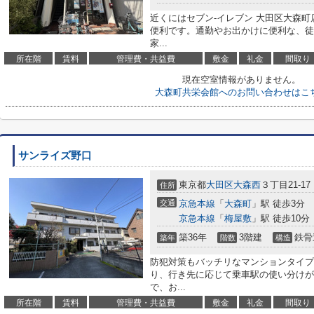
近くにはセブン‐イレブン 大田区大森町
便利です。通勤やお出かけに便利な、徒
家...
所在階
賃料
管理費・共益費
敷金
礼金
間取り
現在空室情報がありません。
大森町共栄会館へのお問い合わせはこ
サンライズ野口
東京都
大田区
大森西
３丁目21-17
住所
交通
京急本線
「
大森町
」駅 徒歩3分
京急本線
「
梅屋敷
」駅 徒歩10分
築36年
3階建
鉄骨
築年
階数
構造
防犯対策もバッチリなマンションタイプ
り、行き先に応じて乗車駅の使い分けが
で、お...
所在階
賃料
管理費・共益費
敷金
礼金
間取り