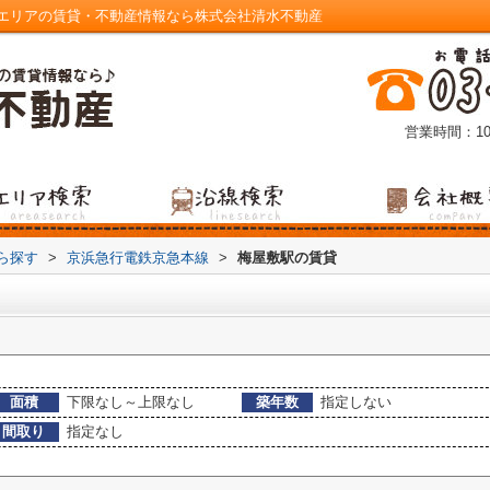
エリアの賃貸・不動産情報なら株式会社清水不動産
営業時間：10
から探す
>
京浜急行電鉄京急本線
>
梅屋敷駅の賃貸
面積
下限なし～上限なし
築年数
指定しない
間取り
指定なし