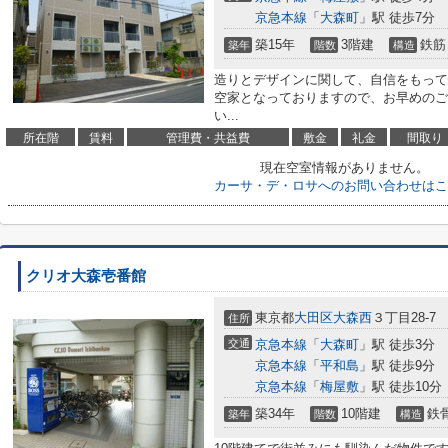
京急本線
「
大森町
」駅 徒歩7分
築15年
3階建
鉄筋
築年
階数
構造
造りとデザインに関して、自信をもって
空家となっておりますので、お早めのご
い...
所在階
賃料
管理費・共益費
敷金
礼金
間取り
現在空室情報がありません。
カーサ・デ・ロサへのお問い合わせはこ
クリオ大森壱番館
東京都
大田区
大森西
３丁目28-7
住所
交通
京急本線
「
大森町
」駅 徒歩3分
京急本線
「
平和島
」駅 徒歩9分
京急本線
「
梅屋敷
」駅 徒歩10分
築34年
10階建
鉄
築年
階数
構造