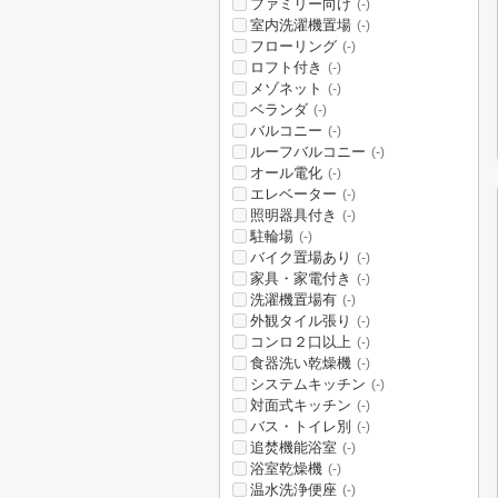
ファミリー向け
(-)
室内洗濯機置場
(-)
フローリング
(-)
ロフト付き
(-)
メゾネット
(-)
ベランダ
(-)
バルコニー
(-)
ルーフバルコニー
(-)
オール電化
(-)
エレベーター
(-)
照明器具付き
(-)
駐輪場
(-)
バイク置場あり
(-)
家具・家電付き
(-)
洗濯機置場有
(-)
外観タイル張り
(-)
コンロ２口以上
(-)
食器洗い乾燥機
(-)
システムキッチン
(-)
対面式キッチン
(-)
バス・トイレ別
(-)
追焚機能浴室
(-)
浴室乾燥機
(-)
温水洗浄便座
(-)