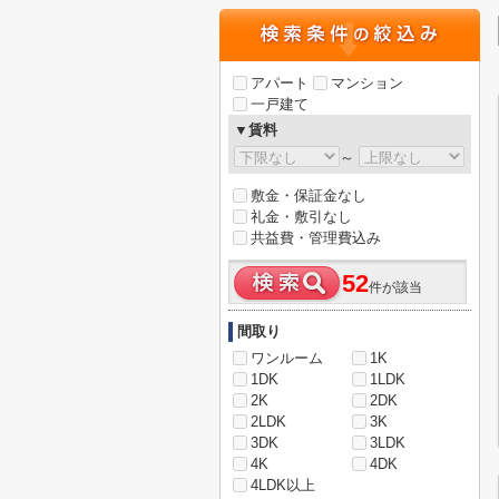
アパート
マンション
一戸建て
▼賃料
～
敷金・保証金なし
礼金・敷引なし
共益費・管理費込み
52
件が該当
間取り
ワンルーム
1K
1DK
1LDK
2K
2DK
2LDK
3K
3DK
3LDK
4K
4DK
4LDK以上