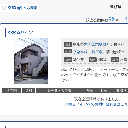
並び順：
空室物件のみ表示
52
1-
該当公開件数
棟
かおるハイツ
東京都
大田区
大森西
６丁目２-3
住所
交通
京急本線
「
梅屋敷
」駅 徒歩7分
築42年
2階建
木造
築年
階数
構造
歩いて426mの場所に、オーケースト
パートでイチオシの物件です。現在空家
その...
所在階
賃料
管理費・共益費
敷金
礼金
間取り
現在空室情報がありません。
かおるハイツへのお問い合わせはこち