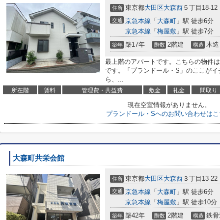
東京都
大田区
大森西
５丁目18-12
住所
交通
京急本線
「
大森町
」駅 徒歩6分
京急本線
「
梅屋敷
」駅 徒歩7分
築17年
2階建
木造
築年
階数
構造
最上階のアパートです。こちらの物件は
です。「プランドール・S」のここがイ
ら、...
所在階
賃料
管理費・共益費
敷金
礼金
間取り
現在空室情報がありません。
プランドール・Sへのお問い合わせはこ
大森町共栄会館
東京都
大田区
大森西
３丁目13-22
住所
交通
京急本線
「
大森町
」駅 徒歩6分
京急本線
「
梅屋敷
」駅 徒歩10分
築42年
2階建
鉄骨
築年
階数
構造