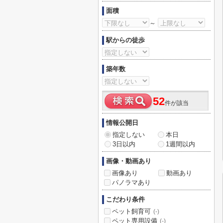
面積
～
駅からの徒歩
築年数
52
件が該当
情報公開日
指定しない
本日
3日以内
1週間以内
画像・動画あり
画像あり
動画あり
パノラマあり
こだわり条件
ペット飼育可
(-)
ペット専用設備
(-)