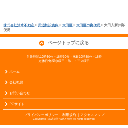
株式会社清水不動産
>
周辺施設案内
>
大田区
>
大田区の郵便局
>
大田入新井郵
便局
ページトップに戻る
営業時間:10時30分～18時30分・祝日10時30分～18時
定休日:毎週水曜日・第二・三火曜日
ホーム
会社概要
お問い合わせ
PCサイト
プライバシーポリシー
利用規約
｜アクセスマップ
｜
Copyright(c) 株式会社 清水不動産 All rights reserved.