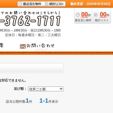
最終更新：2026年08月08日
00
00
件
件
最近見た物件
検討リスト
時30分～18時30分・祝日10時30分～18時
定休日：毎週水曜日・第二・三火曜日
は対応できません。
並び順：
1
1-1
該当公開件数
件
件表示