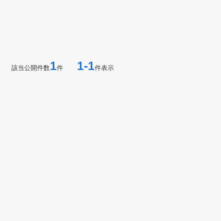
1
1-1
該当公開件数
件
件表示