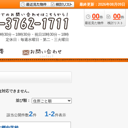
最終更新：2026年08月09日
00
00
件
件
最近見た物件
検討リスト
時30分～18時30分・祝日10時30分～18時
定休日：毎週水曜日・第二・三火曜日
は対応できません。
並び順：
2
1-2
該当公開件数
件
件表示
六郷中学校