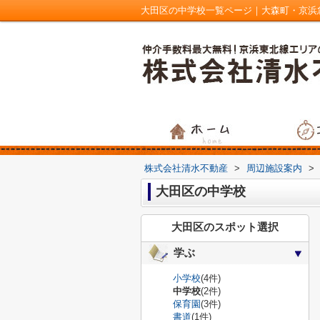
大田区の中学校一覧ページ｜大森町・京浜
株式会社清水不動産
>
周辺施設案内
>
大田区の中学校
大田区のスポット選択
学ぶ
小学校
(4件)
中学校
(2件)
保育園
(3件)
書道
(1件)