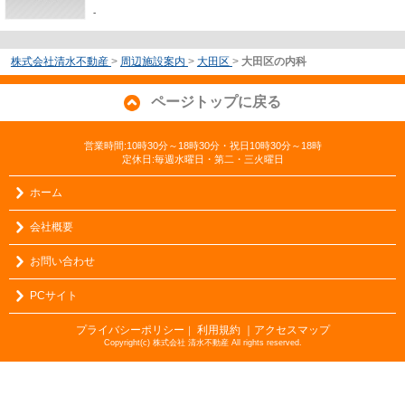
-
株式会社清水不動産
>
周辺施設案内
>
大田区
>
大田区の内科
ページトップに戻る
営業時間:10時30分～18時30分・祝日10時30分～18時
定休日:毎週水曜日・第二・三火曜日
ホーム
会社概要
お問い合わせ
PCサイト
プライバシーポリシー
利用規約
｜アクセスマップ
｜
Copyright(c) 株式会社 清水不動産 All rights reserved.