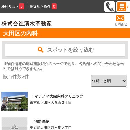
0
0
検討リスト
最近見た物件
お問合せ
大田区の内科
スポットを絞り込む
※物件情報の周辺施設紹介のページであり、各店舗への問い合わせは当
社では対応できません。
該当件数
2
件
マチノマ大森内科クリニック
東京都大田区大森西３丁目
-
清野医院
東京都大田区西六郷２丁目