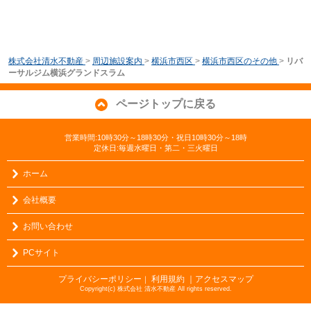
株式会社清水不動産
>
周辺施設案内
>
横浜市西区
>
横浜市西区のその他
>
リバ
ーサルジム横浜グランドスラム
ページトップに戻る
営業時間:10時30分～18時30分・祝日10時30分～18時
定休日:毎週水曜日・第二・三火曜日
ホーム
会社概要
お問い合わせ
PCサイト
プライバシーポリシー
利用規約
｜アクセスマップ
｜
Copyright(c) 株式会社 清水不動産 All rights reserved.