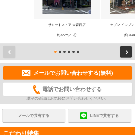
サミットストア 大森西店
セブン‐イレブン
約322m／5分
約314
前
メールでお問い合わせする(無料)
電話でお問い合わせする
現況の確認はお気軽にお問い合わせください。
メールで共有する
LINEで共有する
こだわり特集