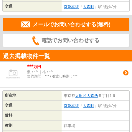
交通
京急本線
「
大森町
」駅 徒歩7分
メールでお問い合わせする(無料)
電話でお問い合わせする
過去掲載物件一覧
***
万円
敷：***｜礼：***
契約期間：*** / 引渡し時期：***
所在地
東京都
大田区
大森西
５丁目1-6
交通
京急本線
「
大森町
」駅 徒歩7分
賃料
-
種別
駐車場