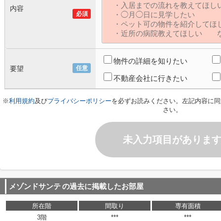
内容
必須
物件の詳細を知りたい
要望
任意
不動産会社に行きたい
※
利用規約
及び
プライバシーポリシー
を必ずお読みください。左記内容に同
さい。
未入力項目がありま
メゾンドサンテ
の過去に掲載したお部屋
所在階
間取り
専有面積
3階
***
***