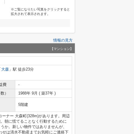
※ご覧になりたい写真をクリックすると
拡大されて表示されます。
情報の見方
【マンション】
「
大森
」駅 徒歩23分
益費
-
年数）
1988年 9月 ( 築37年 )
5階建
ーナー 大森町(328m)があります。周辺
能。朝に慌てることなく行動するために
ょうか。新しい物件ではありませんが、
わせは清水不動産までお気軽にご連絡下