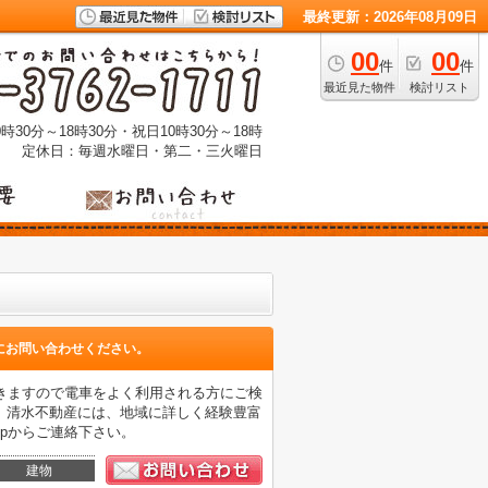
最終更新：2026年08月09日
00
00
件
件
最近見た物件
検討リスト
時30分～18時30分・祝日10時30分～18時
定休日：毎週水曜日・第二・三火曜日
にお問い合わせください。
きますので電車をよく利用される方にご検
。清水不動産には、地域に詳しく経験豊富
-f.jpからご連絡下さい。
建物