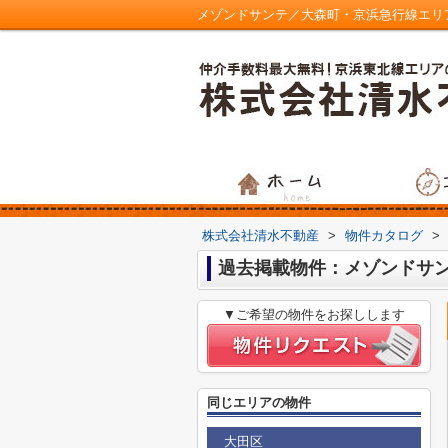
メゾンドサンテ／大森町・京浜急行線エリ
株式会社清水不動産
>
物件カタログ
>
過去掲載物件：メゾンドサ
▼ご希望の物件をお探しします
同じエリアの物件
大田区