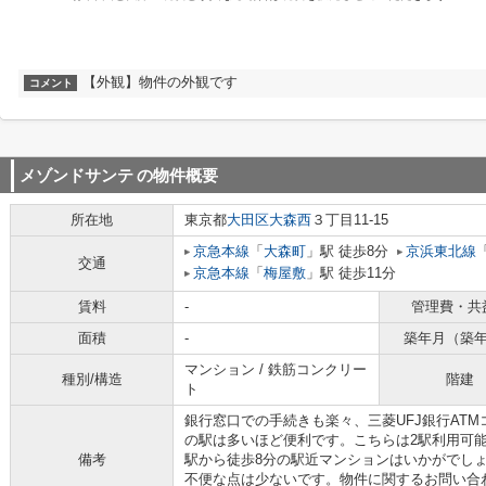
【外観】物件の外観です
コメント
メゾンドサンテ
の物件概要
所在地
東京都
大田区
大森西
３丁目11-15
京急本線
「
大森町
」駅 徒歩8分
京浜東北線
交通
京急本線
「
梅屋敷
」駅 徒歩11分
賃料
-
管理費・共
面積
-
築年月（築
マンション / 鉄筋コンクリー
種別/構造
階建
ト
銀行窓口での手続きも楽々、三菱UFJ銀行ATMコ
の駅は多いほど便利です。こちらは2駅利用可
備考
駅から徒歩8分の駅近マンションはいかがでし
不便な点は少ないです。物件に関するお問い合