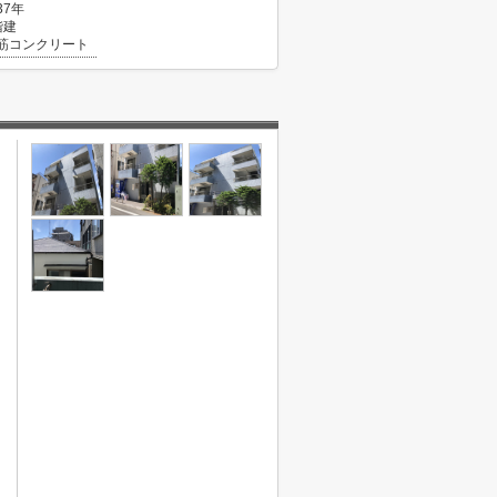
37年
階建
筋コンクリート