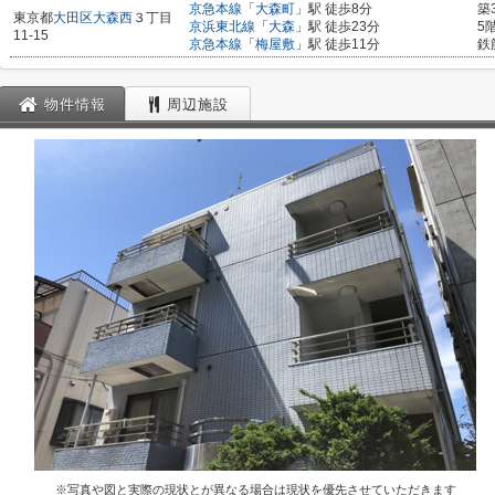
京急本線
「
大森町
」駅 徒歩8分
築
東京都
大田区
大森西
３丁目
京浜東北線
「
大森
」駅 徒歩23分
5
11-15
京急本線
「
梅屋敷
」駅 徒歩11分
鉄
物件情報
周辺施設
※写真や図と実際の現状とが異なる場合は現状を優先させていただきます