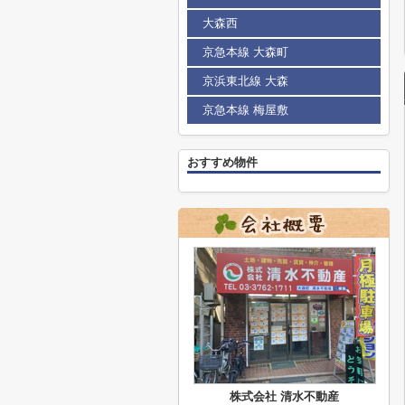
大森西
京急本線 大森町
京浜東北線 大森
京急本線 梅屋敷
おすすめ物件
株式会社 清水不動産