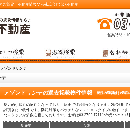
アの賃貸・不動産情報なら株式会社清水不動産
営業時間：10
メゾンドサンテ
ンテ
メゾンドサンテ
の過去掲載物件情報
現況の確認はお気軽
魅力的な駅近の物件となっており、駅まで徒歩8分となります。2駅利用で
討頂きたい物件です。防犯対策もバッチリなマンションタイプの物件です
なスタッフが多数在籍しております。まずは03-3762-1711/info@shimizu
所在地
交通