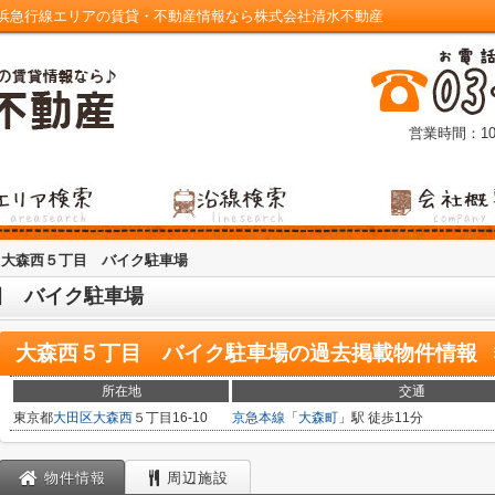
浜急行線エリアの賃貸・不動産情報なら株式会社清水不動産
営業時間：10
大森西５丁目 バイク駐車場
目 バイク駐車場
大森西５丁目 バイク駐車場
の過去掲載物件情報
所在地
交通
東京都
大田区
大森西
５丁目16-10
京急本線
「
大森町
」駅 徒歩11分
物件情報
周辺施設