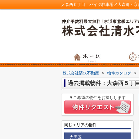
大森西５丁目 バイク駐車場／大森町・京
株式会社清水不動産
>
物件カタログ
>
過去掲載物件：大森西５丁
▼ご希望の物件をお探しします
同じエリアの物件
大田区