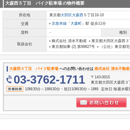
大森西５丁目 バイク駐車場
の物件概要
所在地
東京都
大田区
大森西
５丁目16-10
京急本線
「
大森町
」駅 徒歩11分
交通
賃料
-
種別
株式会社 清水不動産
東京都大田区大森西３
取扱会社
東京都知事 (2) 第99827号
（公社）東京都宅
大森西５丁目 バイク駐車場
へのお問い合わせは
株式会社 清水不動
03-3762-1711
〒143-0015
東京都大田区大森西３
10時30分～18時30分・祝日10時30分～18時 定休日:毎週