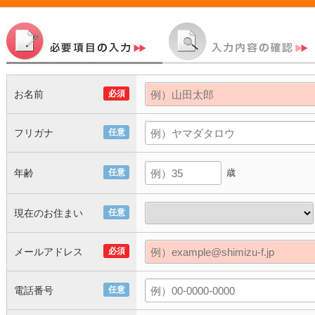
お名前
必須
フリガナ
任意
年齢
任意
歳
現在のお住まい
任意
メールアドレス
必須
電話番号
任意