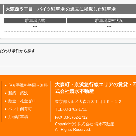
大森西５丁目 バイク駐車場
の過去に掲載した駐車場
駐車場形式
駐車場屋根状況
***
***
だわり条件から探す
大森町・京浜急行線エリアの賃貸・
仲介手数料半額～無料
式会社清水不動産
新築・築浅
敷金・礼金ゼロ
東京都大田区大森西３丁目１５－１２
ペット飼育可
TEL:03-3762-1711
月極駐車場
FAX:03-3762-1712
Copyright(c) 株式会社 清水不動産
All Rights Reserved.