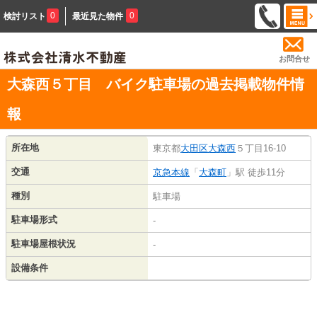
0
0
検討リスト
最近見た物件
お問合せ
大森西５丁目 バイク駐車場の過去掲載物件情
報
所在地
東京都
大田区
大森西
５丁目16-10
交通
京急本線
「
大森町
」駅 徒歩11分
種別
駐車場
駐車場形式
-
駐車場屋根状況
-
設備条件