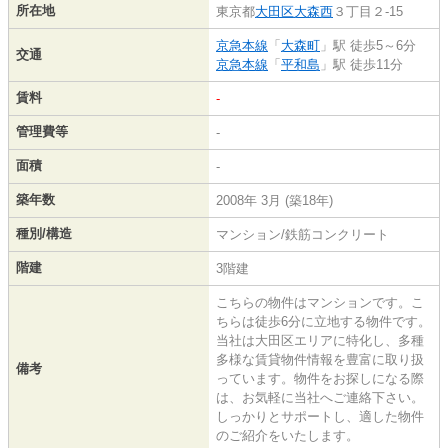
所在地
東京都
大田区
大森西
３丁目２-15
京急本線
「
大森町
」駅 徒歩5～6分
交通
京急本線
「
平和島
」駅 徒歩11分
賃料
-
管理費等
-
面積
-
築年数
2008年 3月 (築18年)
種別/構造
マンション/鉄筋コンクリート
階建
3階建
こちらの物件はマンションです。こ
ちらは徒歩6分に立地する物件です。
当社は大田区エリアに特化し、多種
多様な賃貸物件情報を豊富に取り扱
備考
っています。物件をお探しになる際
は、お気軽に当社へご連絡下さい。
しっかりとサポートし、適した物件
のご紹介をいたします。