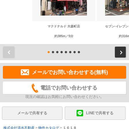
マクドナルド 大森町店
セブン‐イレブン
約385m／5分
約316
前
メールでお問い合わせする(無料)
電話でお問い合わせする
現況の確認はお気軽にお問い合わせください。
メールで共有する
LINEで共有する
株式会社清水不動産
>
物件カタログ
>
１６１８