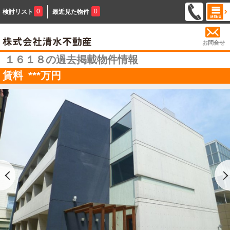
0
0
検討リスト
最近見た物件
お問合せ
１６１８の過去掲載物件情報
賃料
***
万円