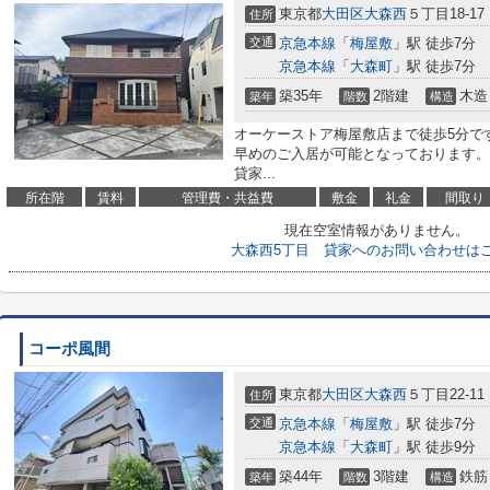
東京都
大田区
大森西
５丁目18-17
住所
交通
京急本線
「
梅屋敷
」駅 徒歩7分
京急本線
「
大森町
」駅 徒歩7分
築35年
2階建
木造
築年
階数
構造
オーケーストア梅屋敷店まで徒歩5分で
早めのご入居が可能となっております
貸家...
所在階
賃料
管理費・共益費
敷金
礼金
間取り
現在空室情報がありません。
大森西5丁目 貸家へのお問い合わせは
コーポ風間
東京都
大田区
大森西
５丁目22-11
住所
交通
京急本線
「
梅屋敷
」駅 徒歩7分
京急本線
「
大森町
」駅 徒歩9分
築44年
3階建
鉄筋
築年
階数
構造