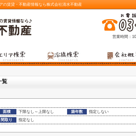
リアの賃貸・不動産情報なら株式会社清水不動産
営業時間：10
一覧
面積
下限なし～上限なし
築年数
指定しない
間取り
指定なし