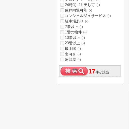
24時間ゴミ出し可
(-)
住戸内覧可能
(-)
コンシェルジュサービス
(-)
駐車場あり
(-)
2階以上
(-)
1階の物件
(-)
10階以上
(-)
20階以上
(-)
最上階
(-)
南向き
(-)
角部屋
(-)
17
件が該当