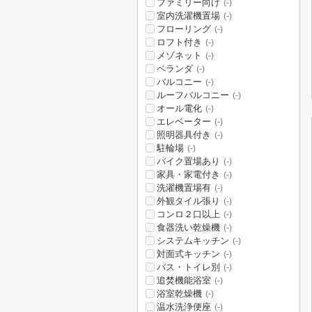
ファミリー向け
(-)
室内洗濯機置場
(-)
フローリング
(-)
ロフト付き
(-)
メゾネット
(-)
ベランダ
(-)
バルコニー
(-)
ルーフバルコニー
(-)
オール電化
(-)
エレベーター
(-)
照明器具付き
(-)
駐輪場
(-)
バイク置場あり
(-)
家具・家電付き
(-)
洗濯機置場有
(-)
外観タイル張り
(-)
コンロ２口以上
(-)
食器洗い乾燥機
(-)
システムキッチン
(-)
対面式キッチン
(-)
バス・トイレ別
(-)
追焚機能浴室
(-)
浴室乾燥機
(-)
温水洗浄便座
(-)