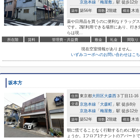
京急本線
「
梅屋敷
」駅 徒歩12分
築56年
2階建
木造
築年
階数
構造
薬や日用品を買うのに便利なドラッグストア
です。2駅利用できる場所にあり、行き
らは現...
所在階
賃料
管理費・共益費
敷金
礼金
間取り
現在空室情報がありません。
いずみコーポへのお問い合わせはこち
坂本方
東京都
大田区
大森西
３丁目11-16
住所
交通
京急本線
「
大森町
」駅 徒歩8分
京急本線
「
梅屋敷
」駅 徒歩12分
築52年
2階建
木造
築年
階数
構造
朝に慌てることなく行動するために駅か
ょうか。1フロア1テナントのアパート