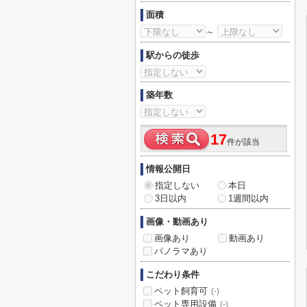
面積
～
駅からの徒歩
築年数
17
件が該当
情報公開日
指定しない
本日
3日以内
1週間以内
画像・動画あり
画像あり
動画あり
パノラマあり
こだわり条件
ペット飼育可
(-)
ペット専用設備
(-)