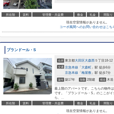
所在階
賃料
管理費・共益費
敷金
礼金
間取り
現在空室情報がありません。
コーポ風間へのお問い合わせはこち
プランドール・S
東京都
大田区
大森西
５丁目18-12
住所
交通
京急本線
「
大森町
」駅 徒歩6分
京急本線
「
梅屋敷
」駅 徒歩7分
築17年
2階建
木造
築年
階数
構造
最上階のアパートです。こちらの物件は
です。「プランドール・S」のここがイ
ら、...
所在階
賃料
管理費・共益費
敷金
礼金
間取り
現在空室情報がありません。