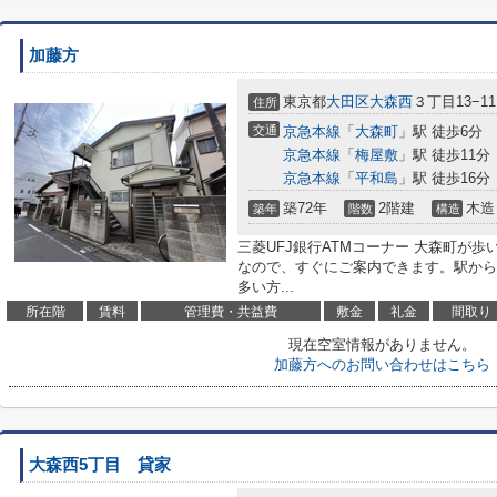
加藤方
東京都
大田区
大森西
３丁目13−11
住所
交通
京急本線
「
大森町
」駅 徒歩6分
京急本線
「
梅屋敷
」駅 徒歩11分
京急本線
「
平和島
」駅 徒歩16分
築72年
2階建
木造
築年
階数
構造
三菱UFJ銀行ATMコーナー 大森町が歩
なので、すぐにご案内できます。駅から
多い方...
所在階
賃料
管理費・共益費
敷金
礼金
間取り
現在空室情報がありません。
加藤方へのお問い合わせはこちら
大森西5丁目 貸家