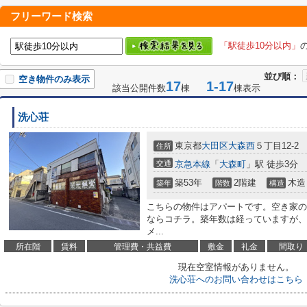
フリーワード検索
「駅徒歩10分以内」
並び順：
空き物件のみ表示
17
1-17
該当公開件数
棟
棟表示
洗心荘
東京都
大田区
大森西
５丁目12-2
住所
交通
京急本線
「
大森町
」駅 徒歩3分
築53年
2階建
木造
築年
階数
構造
こちらの物件はアパートです。空き家の
ならコチラ。築年数は経っていますが、
メ...
所在階
賃料
管理費・共益費
敷金
礼金
間取り
現在空室情報がありません。
洗心荘へのお問い合わせはこちら