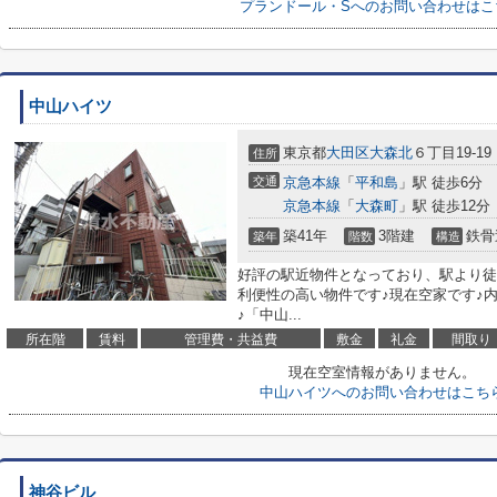
プランドール・Sへのお問い合わせはこ
中山ハイツ
東京都
大田区
大森北
６丁目19-19
住所
交通
京急本線
「
平和島
」駅 徒歩6分
京急本線
「
大森町
」駅 徒歩12分
築41年
3階建
鉄骨
築年
階数
構造
好評の駅近物件となっており、駅より徒
利便性の高い物件です♪現在空家です♪
♪「中山...
所在階
賃料
管理費・共益費
敷金
礼金
間取り
現在空室情報がありません。
中山ハイツへのお問い合わせはこち
神谷ビル