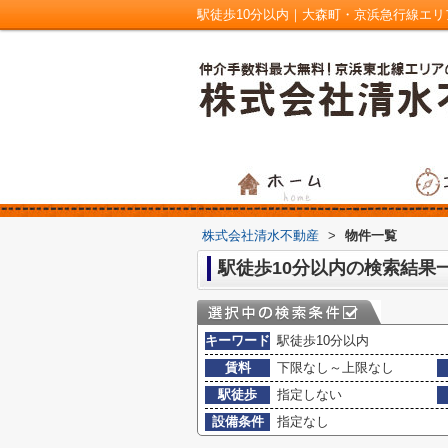
駅徒歩10分以内｜大森町・京浜急行線エ
株式会社清水不動産
>
物件一覧
駅徒歩10分以内の検索結果
キーワード
駅徒歩10分以内
賃料
下限なし～上限なし
駅徒歩
指定しない
設備条件
指定なし