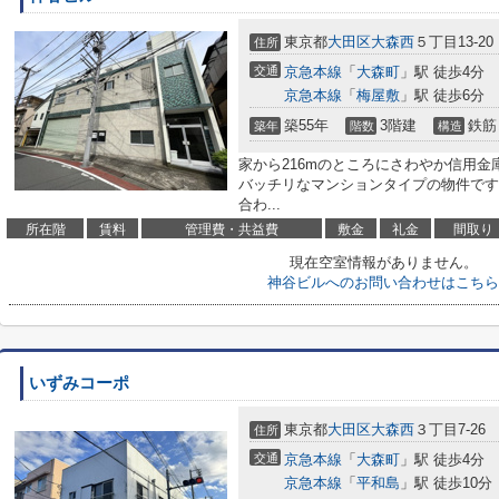
東京都
大田区
大森西
５丁目13-20
住所
交通
京急本線
「
大森町
」駅 徒歩4分
京急本線
「
梅屋敷
」駅 徒歩6分
築55年
3階建
鉄筋
築年
階数
構造
家から216mのところにさわやか信用
バッチリなマンションタイプの物件です
合わ...
所在階
賃料
管理費・共益費
敷金
礼金
間取り
現在空室情報がありません。
神谷ビルへのお問い合わせはこちら
いずみコーポ
東京都
大田区
大森西
３丁目7-26
住所
交通
京急本線
「
大森町
」駅 徒歩4分
京急本線
「
平和島
」駅 徒歩10分