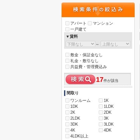
アパート
マンション
一戸建て
▼賃料
～
敷金・保証金なし
礼金・敷引なし
共益費・管理費込み
17
件が該当
間取り
ワンルーム
1K
1DK
1LDK
2K
2DK
2LDK
3K
3DK
3LDK
4K
4DK
4LDK以上